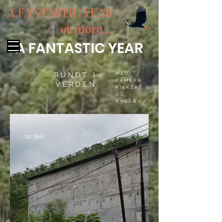
A FANTASTIC YEAR
or more...
A FANTASTIC YEAR
RUNDT I
MED
KAMERA
VERDEN
KIKKERT
OG
RYGSÆK
20. jun.