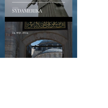
SYDAMERIKA
24. sep. 2024
ISTANBUL - på genvisit
5. mar. 2024